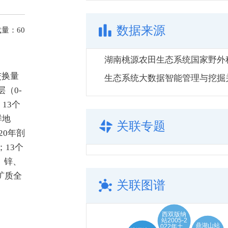
数据来源
载量：
60
交换量
（0-
13个
样地
关联专题
020年剖
；13个
钼、锌、
壤矿质全
关联图谱