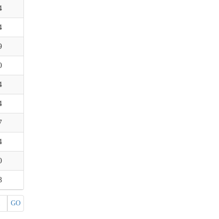
4
4
9
0
4
4
7
4
0
8
GO