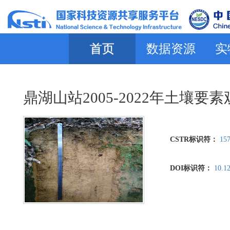
首页
数据资源
实
鼎湖山站2005-2022年土壤要
CSTR标识符：
157
DOI标识符：
10.1