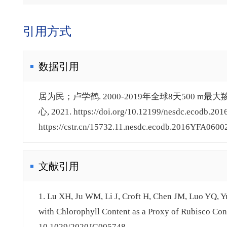
引用方式
数据引用
居为民；卢学鹤. 2000-2019年全球8天500 m最
心, 2021. https://doi.org/10.12199/nesdc.ecodb.20
https://cstr.cn/15732.11.nesdc.ecodb.2016YFA0600
文献引用
1. Lu XH, Ju WM, Li J, Croft H, Chen JM, Luo YQ, 
with Chlorophyll Content as a Proxy of Rubisco Con
10.1029/2020JG005748.