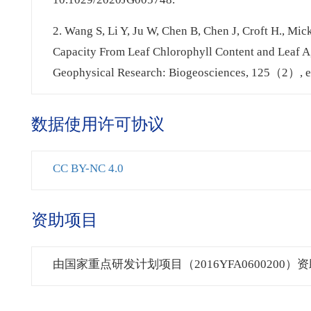
2. Wang S, Li Y, Ju W, Chen B, Chen J, Croft H., Mic
Capacity From Leaf Chlorophyll Content and Leaf Ag
Geophysical Research: Biogeosciences, 125（2）, e
数据使用许可协议
CC BY-NC 4.0
资助项目
由国家重点研发计划项目（2016YFA0600200）