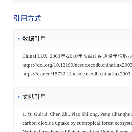
引用方式
数据引用
ChinaFLUX. 2003年-2010年长白山站通量年值数据
https://doi.org/10.12199/nesdc.ecodb.chinaflux200
https://cstr.cn/15732.11.nesdc.ecodb.chinaflux2003
文献引用
1. Yu Guirui, Chen Zhi, Piao Shilong, Peng Changhui
carbon dioxide uptake by subtropical forest ecosyst
National Academy of Sciences of the United States 