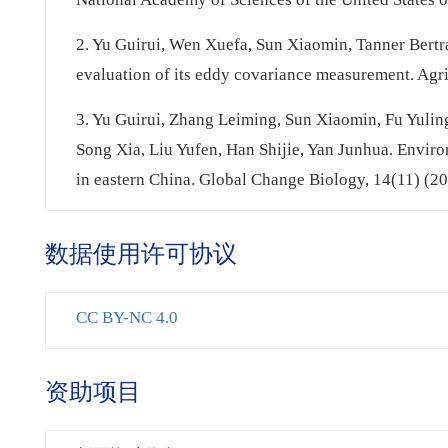
2. Yu Guirui, Wen Xuefa, Sun Xiaomin, Tanner Bert
evaluation of its eddy covariance measurement. Agr
3. Yu Guirui, Zhang Leiming, Sun Xiaomin, Fu Yul
Song Xia, Liu Yufen, Han Shijie, Yan Junhua. Enviro
in eastern China. Global Change Biology, 14(11) (2
数据使用许可协议
CC BY-NC 4.0
资助项目