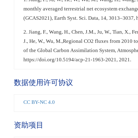
monthly averaged terrestrial net ecosystem exchan
(GCAS2021), Earth Syst. Sci. Data, 14, 3013–3037, 
2. Jiang, F., Wang, H., Chen, J.M., Ju, W., Tian, X., Fe
J., He, W., Wu, M.,Regional CO2 fluxes from 2010 t
of the Global Carbon Assimilation System, Atmosph
https://doi.org/10.5194/acp-21-1963-2021, 2021.
数据使用许可协议
CC BY-NC 4.0
资助项目