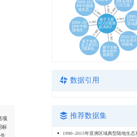
数据引用
推荐数据集
括项
明标
家生