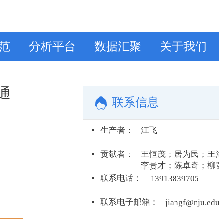
范
分析平台
数据汇聚
关于我们
通
联系信息
生产者
：
江飞
贡献者
：
王恒茂；居为民；王
李贵才；陈卓奇；柳
何维；吴谋松；冯树
联系电话
：
13913839705
联系电子邮箱
：
jiangf@nju.edu