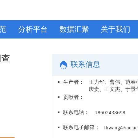
范
分析平台
数据汇聚
关于我们
调查
联系信息
生产者
：
王力华、曹伟、范春
庆贵、王文杰、于景
贡献者
：
联系电话
：
18602438698
联系电子邮箱
：
lhwang@iae.ac