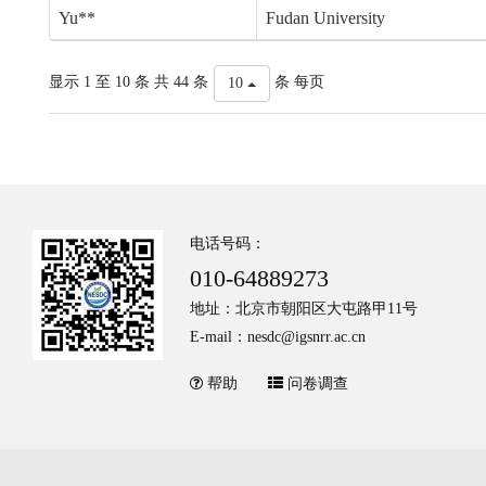
Yu**
Fudan University
显示 1 至 10 条 共 44 条
条 每页
10
电话号码：
010-64889273
地址：北京市朝阳区大屯路甲11号
E-mail：nesdc@igsnrr.ac.cn
帮助
问卷调查