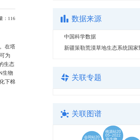
数据来源
量：
116
中国科学数据
义。在塔
可为
的生态
N生物
关联专题
变化下棉
关联图谱