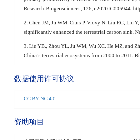
Research-Biogeosciences, 126, e2020JG005944. htt
2. Chen JM, Ju WM, Ciais P, Viovy N, Liu RG, Liu Y,
significantly enhanced the terrestrial carbon sink
3. Liu YB., Zhou YL, Ju WM, Wu XC, He MZ, and Zhu
China’s terrestrial ecosystems from 2000 to 2011. B
数据使用许可协议
CC BY-NC 4.0
资助项目