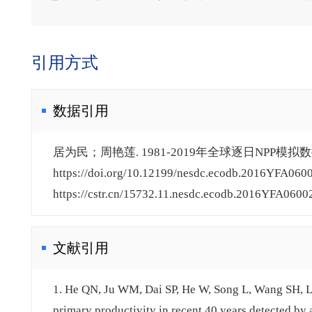
引用方式
数据引用
居为民；周艳莲. 1981-2019年全球逐日NPP模拟数据
https://doi.org/10.12199/nesdc.ecodb.2016YFA060
https://cstr.cn/15732.11.nesdc.ecodb.2016YFA0600
文献引用
1. He QN, Ju WM, Dai SP, He W, Song L, Wang SH, Li
primary productivity in recent 40 years detected by