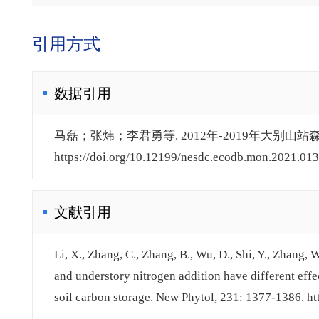
引用方式
数据引用
马磊；张炜；李君勇等. 2012年-2019年大别山站森
https://doi.org/10.12199/nesdc.ecodb.mon.2021.013.
文献引用
Li, X., Zhang, C., Zhang, B., Wu, D., Shi, Y., Zhang, W
and understory nitrogen addition have different effec
soil carbon storage. New Phytol, 231: 1377-1386. ht