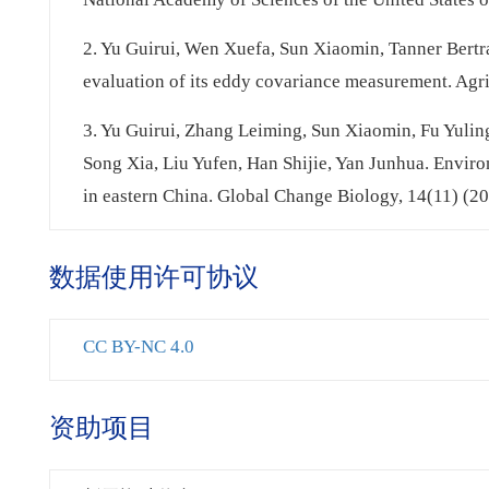
2. Yu Guirui, Wen Xuefa, Sun Xiaomin, Tanner Bert
evaluation of its eddy covariance measurement. Agr
3. Yu Guirui, Zhang Leiming, Sun Xiaomin, Fu Yul
Song Xia, Liu Yufen, Han Shijie, Yan Junhua. Enviro
in eastern China. Global Change Biology, 14(11) (2
数据使用许可协议
CC BY-NC 4.0
资助项目