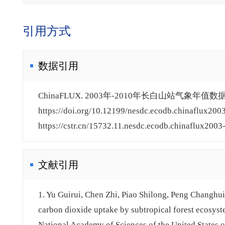
引用方式
数据引用
ChinaFLUX. 2003年-2010年长白山站气象年值数据
https://doi.org/10.12199/nesdc.ecodb.chinaflux200
https://cstr.cn/15732.11.nesdc.ecodb.chinaflux2003
文献引用
1. Yu Guirui, Chen Zhi, Piao Shilong, Peng Changhui
carbon dioxide uptake by subtropical forest ecosyst
National Academy of Sciences of the United States 