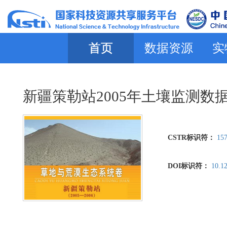
首页
数据资源
实
新疆策勒站2005年土壤监测数
CSTR标识符：
157
DOI标识符：
10.1