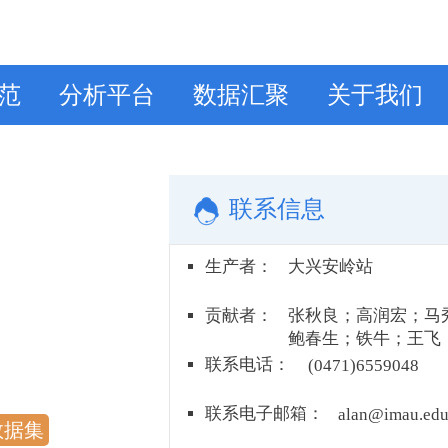
范
分析平台
数据汇聚
关于我们
联系信息
生产者
：
大兴安岭站
贡献者
：
张秋良；高润宏；马
鲍春生；铁牛；王飞
杰
联系电话
：
(0471)6559048
联系电子邮箱
：
alan@imau.edu
数据集