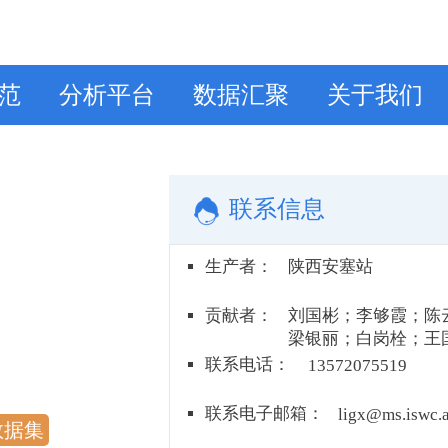
范
分析平台
数据汇聚
关于我们
联系信息
生产者
：
陕西安塞站
贡献者
：
刘国彬；李够霞；陈
梁银丽；白岗栓；王
王继军；许明祥；吴
联系电话
：
13572075519
姜峻；徐炳成；翟连
联系电子邮箱
：
ligx@ms.iswc.a
数据集