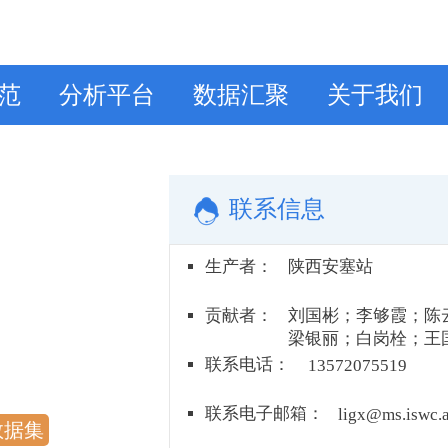
范
分析平台
数据汇聚
关于我们
联系信息
生产者
：
陕西安塞站
贡献者
：
刘国彬；李够霞；陈
梁银丽；白岗栓；王
王继军；许明祥；吴
联系电话
：
13572075519
姜峻；徐炳成；翟连
联系电子邮箱
：
ligx@ms.iswc.a
数据集