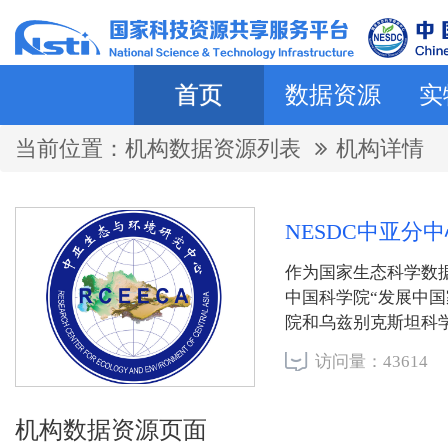
首页
数据资源
实
当前位置：
机构数据资源列表
机构详情
NESDC中亚
作为国家生态科学数
中国科学院“发展中
院和乌兹别克斯坦科
外科研机构，围绕绿
访问量：43614
心现已建成乌鲁木齐
克斯坦、吉尔吉斯斯
壤、土地利用、地质
机构数据资源页面
据库，数据总量超40T