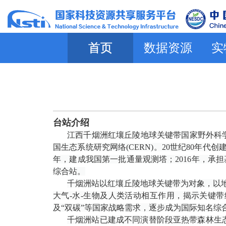
首页
数据资源
实
台站介绍
江西千烟洲红壤丘陵地球关键带国家野外科学
国生态系统研究网络(
CERN
)。20世纪80年代
年，建成我国第一批通量观测塔；2016年，承担
综合站。
千烟洲站
以红壤丘陵地球关键带为对象，以
大气-水-生物及人类活动相互作用，揭示关键
及“双碳”等国家战略需求，逐步成为国际知名综
千烟洲站已建成不同演替阶段亚热带森林生态系