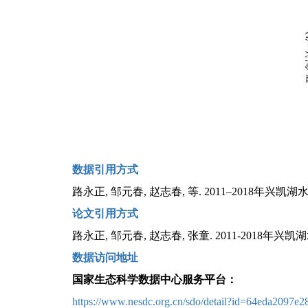
数据引用方式
路永正
,
邹元春
,
赵志春
,
等
. 2011–2018
年兴凯湖
论文引用方式
路永正
,
邹元春
,
赵志春
,
张童
. 2011-2018
年兴凯湖
数据访问地址
国家生态科学数据中心服务平台：
https://www.nesdc.org.cn/sdo/detail?id=64eda209