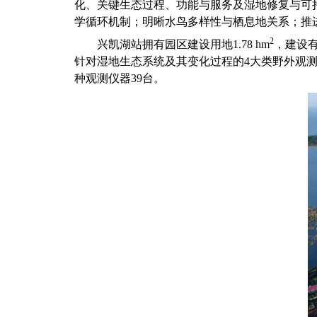
化、关键生态过程、功能与服务及湿地修复与可
学循环机制；明晰水鸟多样性与栖息地关系；推
2
兴凯湖站拥有园区建设用地
1.78 hm
，建设
针对湿地生态系统及其变化过程的
4
大类野外观
种观测仪器
39
台。